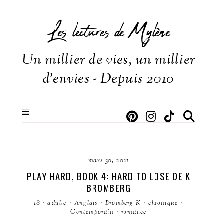
Les lectures de Mylène
Un millier de vies, un millier
d'envies - Depuis 2010
mars 30, 2021
PLAY HARD, BOOK 4: HARD TO LOSE DE K
BROMBERG
18
·
adulte
·
Anglais
·
Bromberg K
·
chronique
·
Contemporain
·
romance