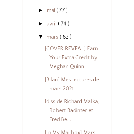
►
mai
( 77 )
►
avril
( 74 )
▼
mars
( 82 )
[COVER REVEAL] Earn
Your Extra Credit by
Meghan Quinn
[Bilan] Mes lectures de
mars 2021
Idiss de Richard Malka,
Robert Badinter et
Fred Be...
[In My Mailbox] Mars