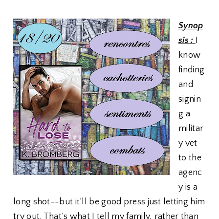
Synop
sis :
I
know
finding
and
signin
g a
militar
y vet
to the
agenc
y is a
long shot--but it’ll be good press just letting him
try out. That’s what I tell my family, rather than