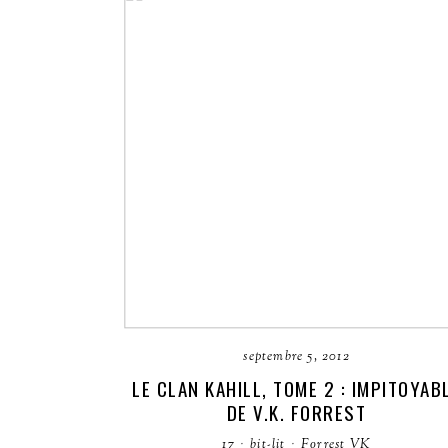
septembre 5, 2012
LE CLAN KAHILL, TOME 2 : IMPITOYAB
DE V.K. FORREST
17
·
bit-lit
·
Forrest VK