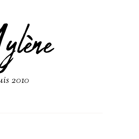
ylène
uis 2010