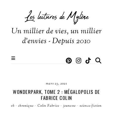
Les lectures de Mylène
Un millier de vies, un millier
d'envies - Depuis 2010
mars 23, 2021
WONDERPARK, TOME 2 : MÉGALOPOLIS DE
FABRICE COLIN
16
·
chronique
·
Colin Fabrice
·
jeunesse
·
science-fiction