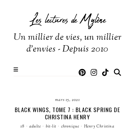
Les lectures de Mylène
Un millier de vies, un millier
d'envies - Depuis 2010
mars 15, 2021
BLACK WINGS, TOME 7 : BLACK SPRING DE
CHRISTINA HENRY
18
·
adulte
·
bit-lit
·
chronique
·
Henry Christina