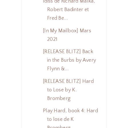
Idiss de Richard Malka,
Robert Badinter et
Fred Be...
[In My Mailbox] Mars
2021
[RELEASE BLITZ] Back
in the Burbs by Avery
Flynn &...
[RELEASE BLITZ] Hard
to Lose by K.
Bromberg
Play Hard, book 4: Hard
to lose de K