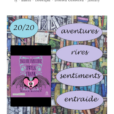
15
·
adulte
·
chronique
·
Dimova Genoveva
·
fantasy