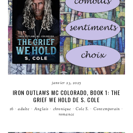
janvier 23, 2025
IRON OUTLAWS MC COLORADO, BOOK 1: THE
GRIEF WE HOLD DE S. COLE
16
·
adulte
·
Anglais
·
chronique
·
Cole S.
·
Contemporain
·
romance