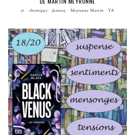
DE MARTIN MEYRONNE
17
·
chronique
·
fantasy
·
Meyronne Martin
·
YA