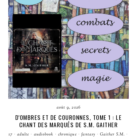
août 9, 2026
D'OMBRES ET DE COURONNES, TOME 1 : LE
CHANT DES MARQUÉS DE S.M. GAITHER
17
·
adulte
·
audiobook
·
chronique
·
fantasy
·
Gaither S.M.
·