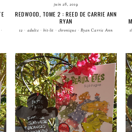
juin 28, 2019
TE
REDWOOD, TOME 2 : REED DE CARRIE ANN
RYAN
M
·
12
·
adulte
·
bit-lit
·
chronique
·
Ryan Carrie Ann
1