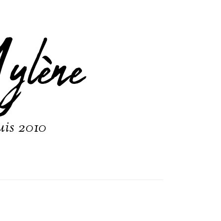
ylène
uis 2010