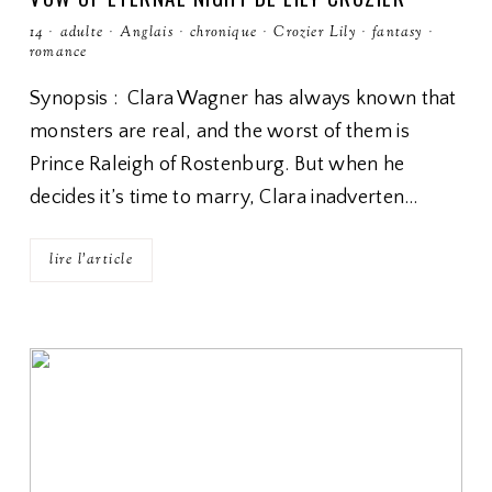
14
·
adulte
·
Anglais
·
chronique
·
Crozier Lily
·
fantasy
·
romance
Synopsis : Clara Wagner has always known that
monsters are real, and the worst of them is
Prince Raleigh of Rostenburg. But when he
decides it’s time to marry, Clara inadverten…
lire l'article