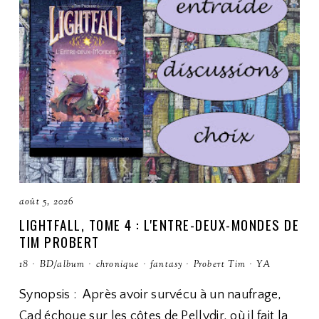
août 5, 2026
LIGHTFALL, TOME 4 : L'ENTRE-DEUX-MONDES DE
TIM PROBERT
18
·
BD/album
·
chronique
·
fantasy
·
Probert Tim
·
YA
Synopsis : Après avoir survécu à un naufrage,
Cad échoue sur les côtes de Pellydir, où il fait la