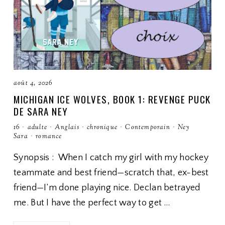
août 4, 2026
MICHIGAN ICE WOLVES, BOOK 1: REVENGE PUCK
DE SARA NEY
16
·
adulte
·
Anglais
·
chronique
·
Contemporain
·
Ney
Sara
·
romance
Synopsis : When I catch my girl with my hockey
teammate and best friend—scratch that, ex-best
friend—I’m done playing nice. Declan betrayed
me. But I have the perfect way to get …