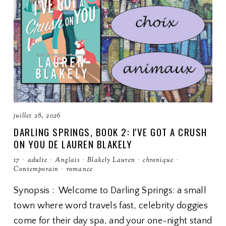
juillet 28, 2026
DARLING SPRINGS, BOOK 2: I'VE GOT A CRUSH
ON YOU DE LAUREN BLAKELY
17
·
adulte
·
Anglais
·
Blakely Lauren
·
chronique
·
Contemporain
·
romance
Synopsis : Welcome to Darling Springs: a small
town where word travels fast, celebrity doggies
come for their day spa, and your one-night stand