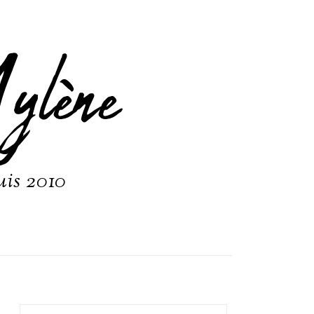
ylène
uis 2010