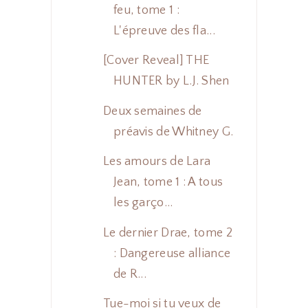
feu, tome 1 :
L'épreuve des fla...
[Cover Reveal] THE
HUNTER by L.J. Shen
Deux semaines de
préavis de Whitney G.
Les amours de Lara
Jean, tome 1 : A tous
les garço...
Le dernier Drae, tome 2
: Dangereuse alliance
de R...
Tue-moi si tu veux de