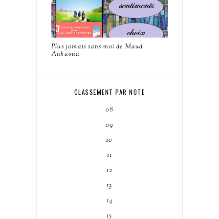
Plus jamais sans moi de Maud
Ankaoua
CLASSEMENT PAR NOTE
08
09
10
11
12
13
14
15