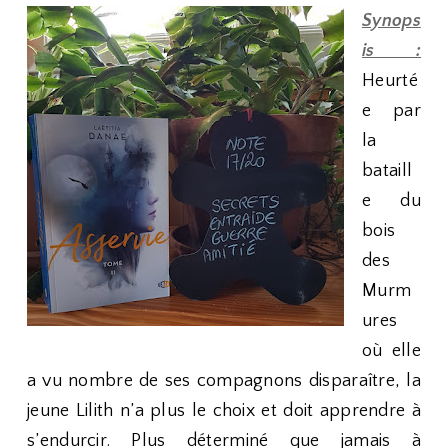
Synops
is :
Heurté
e par
la
bataill
e du
bois
des
Murm
ures
où elle
a vu nombre de ses compagnons disparaître, la
jeune Lilith n’a plus le choix et doit apprendre à
s’endurcir. Plus déterminé que jamais à