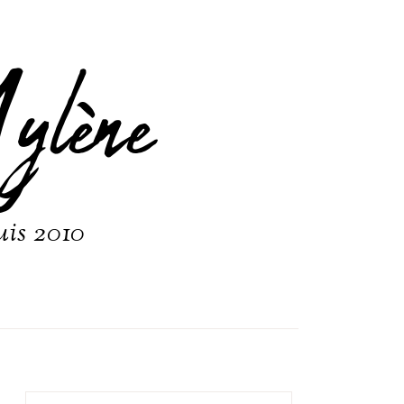
ylène
uis 2010