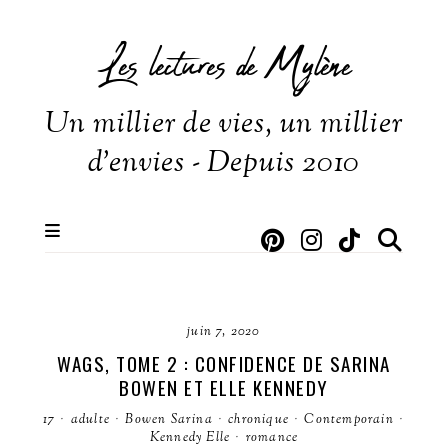
Les lectures de Mylène
Un millier de vies, un millier
d'envies - Depuis 2010
juin 7, 2020
WAGS, TOME 2 : CONFIDENCE DE SARINA
BOWEN ET ELLE KENNEDY
17
·
adulte
·
Bowen Sarina
·
chronique
·
Contemporain
·
Kennedy Elle
·
romance