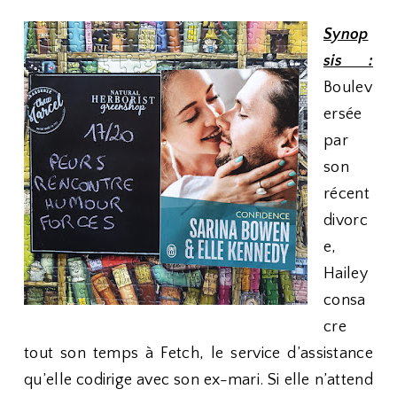
Synop
sis :
Boulev
ersée
par
son
récent
divorc
e,
Hailey
consa
cre
tout son temps à Fetch, le service d’assistance
qu’elle codirige avec son ex-mari. Si elle n’attend