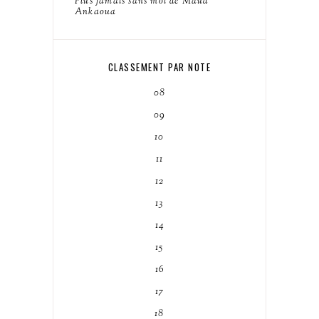
Plus jamais sans moi de Maud
Ankaoua
CLASSEMENT PAR NOTE
08
09
10
11
12
13
14
15
16
17
18