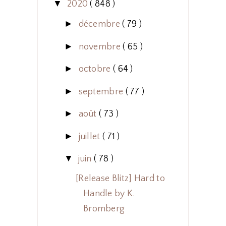
▼
2020
( 848 )
►
décembre
( 79 )
►
novembre
( 65 )
►
octobre
( 64 )
►
septembre
( 77 )
►
août
( 73 )
►
juillet
( 71 )
▼
juin
( 78 )
[Release Blitz] Hard to
Handle by K.
Bromberg