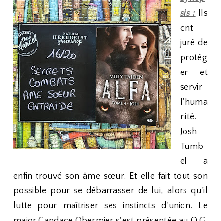
sis :
Ils
ont
juré de
protég
er et
servir
l'huma
nité.
Josh
Tumb
el a
enfin trouvé son âme sœur. Et elle fait tout son
possible pour se débarrasser de lui, alors qu'il
lutte pour maîtriser ses instincts d'union. Le
major Candace Obermier s'est présentée au Q.G.