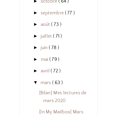
►
octobre
( 64 )
►
septembre
( 77 )
►
août
( 73 )
►
juillet
( 71 )
►
juin
( 78 )
►
mai
( 79 )
►
avril
( 72 )
▼
mars
( 63 )
[Bilan] Mes lectures de
mars 2020
[In My Mailbox] Mars