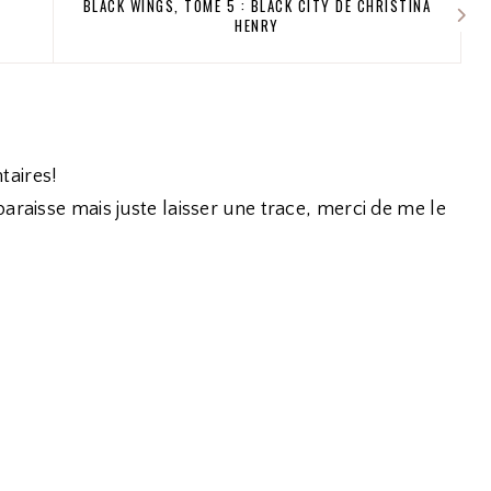
BLACK WINGS, TOME 5 : BLACK CITY DE CHRISTINA
HENRY
taires!
araisse mais juste laisser une trace, merci de me le