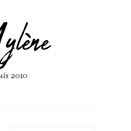
ylène
uis 2010