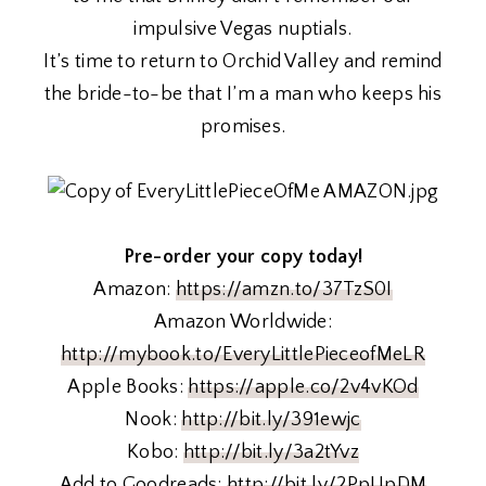
impulsive Vegas nuptials.
It’s time to return to Orchid Valley and remind
the bride-to-be that I’m a man who keeps his
promises.
Pre-order your copy today!
Amazon:
https://amzn.to/37TzS0I
Amazon Worldwide:
http://mybook.to/EveryLittlePieceofMeLR
Apple Books:
https://apple.co/2v4vKOd
Nook:
http://bit.ly/391ewjc
Kobo:
http://bit.ly/3a2tYvz
Add to Goodreads:
http://bit.ly/2PpUpDM