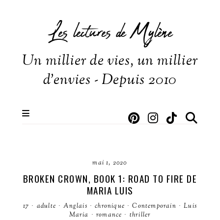
Les lectures de Mylène
Un millier de vies, un millier
d'envies - Depuis 2010
mai 1, 2020
BROKEN CROWN, BOOK 1: ROAD TO FIRE DE
MARIA LUIS
17
·
adulte
·
Anglais
·
chronique
·
Contemporain
·
Luis
Maria
·
romance
·
thriller