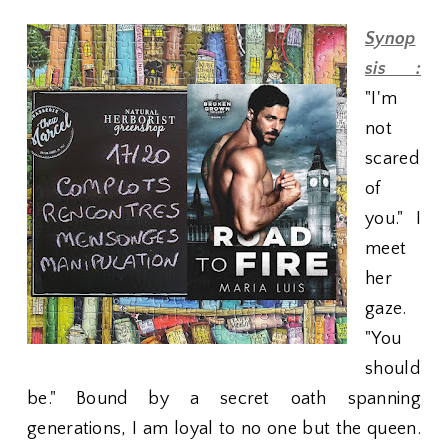
Synop
sis :
"I'm
not
scared
of
you." I
meet
her
gaze.
"You
should
be." Bound by a secret oath spanning
generations, I am loyal to no one but the queen.