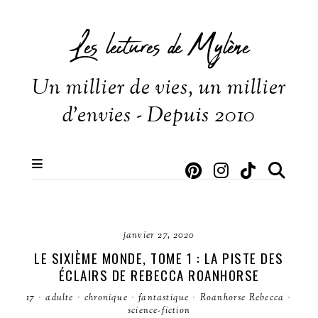
Les lectures de Mylène
Un millier de vies, un millier
d'envies - Depuis 2010
janvier 27, 2020
LE SIXIÈME MONDE, TOME 1 : LA PISTE DES
ÉCLAIRS DE REBECCA ROANHORSE
17
·
adulte
·
chronique
·
fantastique
·
Roanhorse Rebecca
·
science-fiction