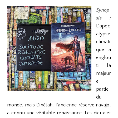
Synop
sis :
L'apoc
alypse
climati
que a
englou
ti la
majeur
e
partie
du
monde, mais Dinétah, l'ancienne réserve navajo,
a connu une véritable renaissance. Les dieux et