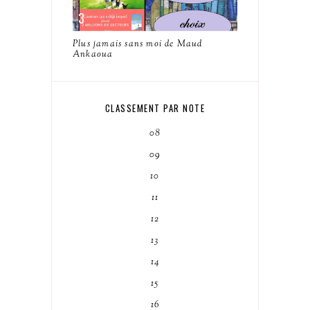
Plus jamais sans moi de Maud
Ankaoua
CLASSEMENT PAR NOTE
08
09
10
11
12
13
14
15
16