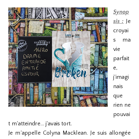
Synop
sis :
Je
croyai
s ma
vie
parfait
e,
j’imagi
nais
que
rien ne
pouvai
t m’atteindre… j’avais tort.
Je m’appelle Colyna Macklean. Je suis allongée