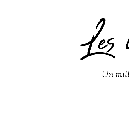
Les 
Un mill
n