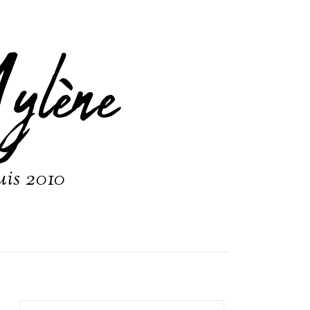
ylène
uis 2010