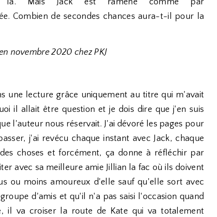
là. Mais Jack est ramené comme par
rée. Combien de secondes chances aura-t-il pour la
 en novembre 2020 chez PKJ
ns une lecture grâce uniquement au titre qui m'avait
i il allait être question et je dois dire que j'en suis
ue l'auteur nous réservait. J'ai dévoré les pages pour
asser, j'ai revécu chaque instant avec Jack, chaque
 des choses et forcément, ça donne à réfléchir par
ter avec sa meilleure amie Jillian la fac où ils doivent
plus ou moins amoureux d'elle sauf qu'elle sort avec
 groupe d'amis et qu'il n'a pas saisi l'occasion quand
e, il va croiser la route de Kate qui va totalement