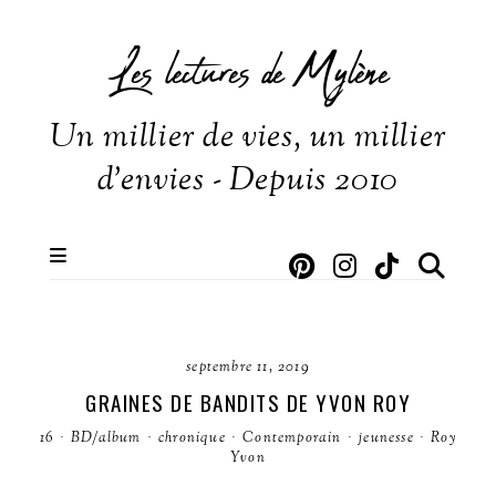
Les lectures de Mylène
Un millier de vies, un millier
d'envies - Depuis 2010
septembre 11, 2019
GRAINES DE BANDITS DE YVON ROY
16
·
BD/album
·
chronique
·
Contemporain
·
jeunesse
·
Roy
Yvon