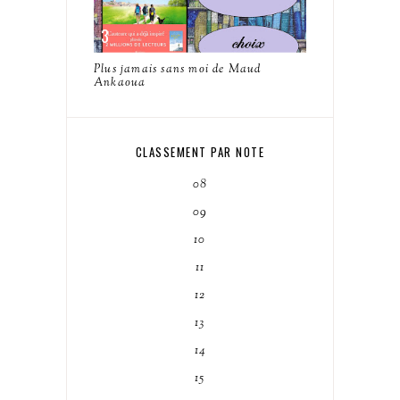
Plus jamais sans moi de Maud
Ankaoua
CLASSEMENT PAR NOTE
08
09
10
11
12
13
14
15