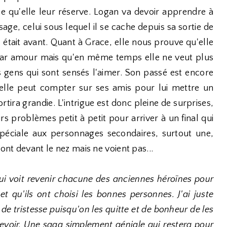
 ce qu'elle leur réserve. Logan va devoir apprendre à
age, celui sous lequel il se cache depuis sa sortie de
l était avant. Quant à Grace, elle nous prouve qu'elle
ar amour mais qu'en même temps elle ne veut plus
es gens qui sont sensés l'aimer. Son passé est encore
'elle peut compter sur ses amis pour lui mettre un
rtira grandie. L'intrigue est donc pleine de surprises,
urs problèmes petit à petit pour arriver à un final qui
spéciale aux personnages secondaires, surtout une,
 ont devant le nez mais ne voient pas...
ui voit revenir chacune des anciennes héroïnes pour
t qu'ils ont choisi les bonnes personnes. J'ai juste
 de tristesse puisqu'on les quitte et de bonheur de les
 revoir. Une saga simplement géniale qui restera pour