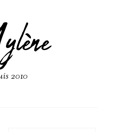
ylène
uis 2010