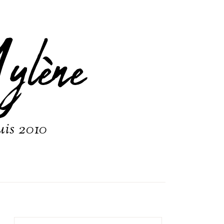
ylène
uis 2010