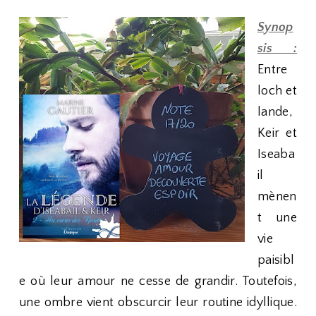
Synop
sis :
Entre
loch et
lande,
Keir et
Iseaba
il
mènen
t une
vie
paisibl
e où leur amour ne cesse de grandir. Toutefois,
une ombre vient obscurcir leur routine idyllique.