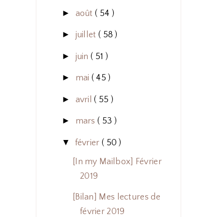
►
août
( 54 )
►
juillet
( 58 )
►
juin
( 51 )
►
mai
( 45 )
►
avril
( 55 )
►
mars
( 53 )
▼
février
( 50 )
[In my Mailbox] Février
2019
[Bilan] Mes lectures de
février 2019