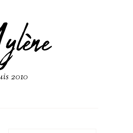
ylène
uis 2010