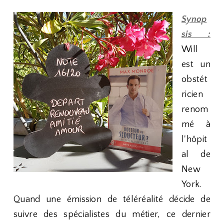
Synop
sis :
Will
est un
obstét
ricien
renom
mé à
l'hôpit
al de
New
York.
Quand une émission de téléréalité décide de
suivre des spécialistes du métier, ce dernier