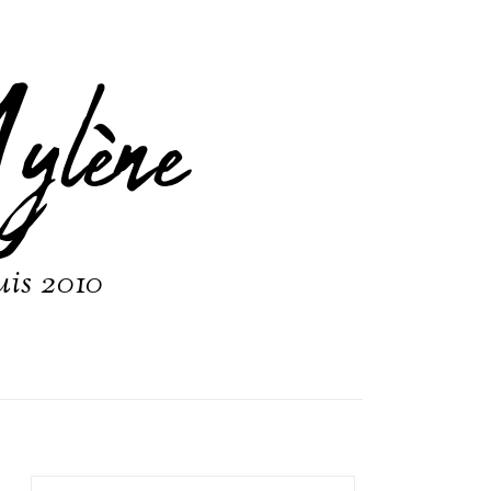
ylène
uis 2010