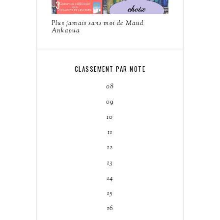
Plus jamais sans moi de Maud
Ankaoua
CLASSEMENT PAR NOTE
08
09
10
11
12
13
14
15
16