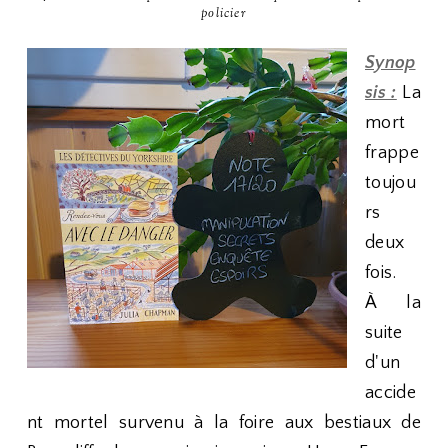
policier
Synop
sis :
La
mort
frappe
toujou
rs
deux
fois.
À la
suite
d'un
accide
nt mortel survenu à la foire aux bestiaux de