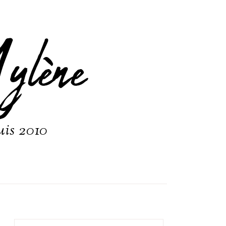
ylène
uis 2010