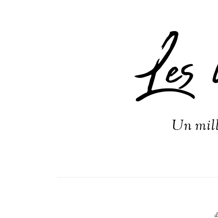
Les 
Un mill
d