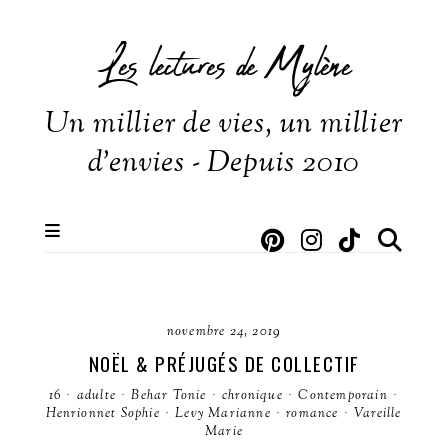
Les lectures de Mylène
Un millier de vies, un millier
d'envies - Depuis 2010
novembre 24, 2019
NOËL & PRÉJUGÉS DE COLLECTIF
16
·
adulte
·
Behar Tonie
·
chronique
·
Contemporain
·
Henrionnet Sophie
·
Levy Marianne
·
romance
·
Vareille
Marie