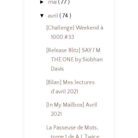
►
mai
( 77 )
▼
avril
( 74 )
[Challenge] Weekend à
1000 #33
[Release Blitz] SAY I'M
THE ONE by Siobhan
Davis
[Bilan] Mes lectures
d'avril 2021
[In My Mailbox] Avril
2021
La Passeuse de Mots,
tome 1 de A.J. Twice