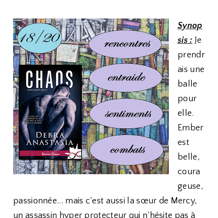
Synop
sis :
Je
prendr
ais une
balle
pour
elle.
Ember
est
belle,
coura
geuse,
passionnée... mais c’est aussi la sœur de Mercy,
un assassin hyper protecteur qui n’hésite pas à