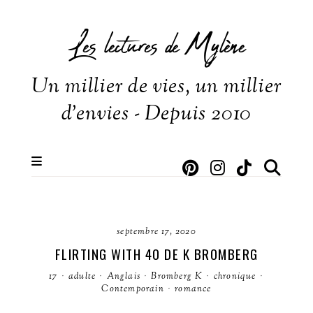
Les lectures de Mylène
Un millier de vies, un millier
d'envies - Depuis 2010
septembre 17, 2020
FLIRTING WITH 40 DE K BROMBERG
17
·
adulte
·
Anglais
·
Bromberg K
·
chronique
·
Contemporain
·
romance