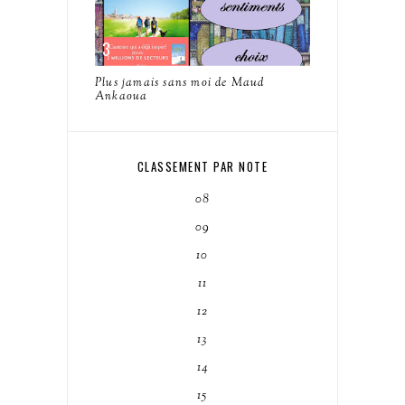
Plus jamais sans moi de Maud
Ankaoua
CLASSEMENT PAR NOTE
08
09
10
11
12
13
14
15