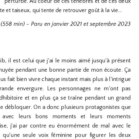
perturbé. Au coeur de ces ténèbres et de ces deux
e et taiseux, qui tente de retrouver goût à la vie...
 (558 min) - Paru en janvier 2021 et septembre 2023
ib, il est celui que j'ai le moins aimé jusqu'à présent
ennuyée pendant une bonne partie de mon écoute. Ça
us fait bien vivre chaque instant mais plus à l'intrigue
grande envergure. Les personnages ne m'ont pas
édhibitoire et en plus ça se traîne pendant un grand
 débloquer. On a donc plusieurs protagonistes que
n, avec leurs bons moments et leurs moments
ouise, j'ai par contre eu énormément de mal avec le
qu'une seule voix féminine pour figurer les deux