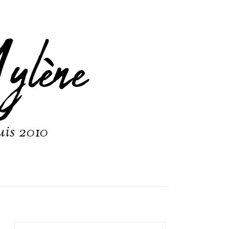
ylène
uis 2010