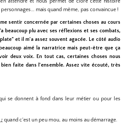
en attendre et nous permet de clore cette histoire
os personnages... mais quand même, pas convaincue !
 à me sentir concernée par certaines choses au cours
'a beaucoup plu avec ses réflexions et ses combats,
late" et il m'a assez souvent agacée. Le côté audio
i beaucoup aimé la narratrice mais peut-être que ça
voir deux voix. En tout cas, certaines choses nous
n bien faite dans l'ensemble. Assez vite écouté, très
ui se donnent à fond dans leur métier ou pour les
 :
quand c'est un peu mou, au moins au démarrage.