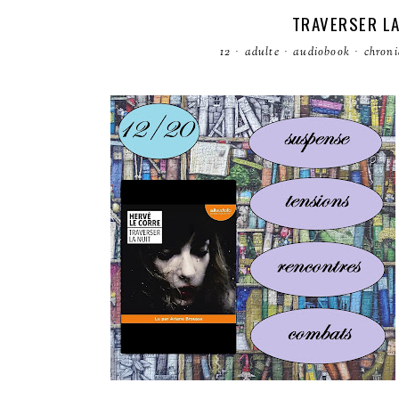
TRAVERSER LA
12
·
adulte
·
audiobook
·
chron