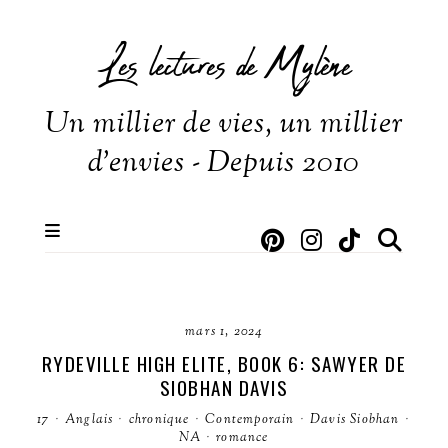
Les lectures de Mylène
Un millier de vies, un millier
d'envies - Depuis 2010
mars 1, 2024
RYDEVILLE HIGH ELITE, BOOK 6: SAWYER DE
SIOBHAN DAVIS
17
·
Anglais
·
chronique
·
Contemporain
·
Davis Siobhan
·
NA
·
romance