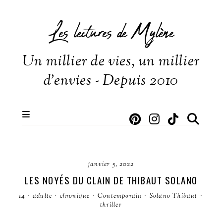
Les lectures de Mylène
Un millier de vies, un millier
d'envies - Depuis 2010
janvier 5, 2022
LES NOYÉS DU CLAIN DE THIBAUT SOLANO
14
·
adulte
·
chronique
·
Contemporain
·
Solano Thibaut
·
thriller