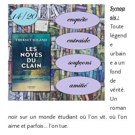
Synop
sis :
Toute
légend
e
urbain
e a un
fond
de
vérité.
Un
roman
noir sur un monde étudiant où l'on vit, où l'on
aime et parfois... l'on tue.