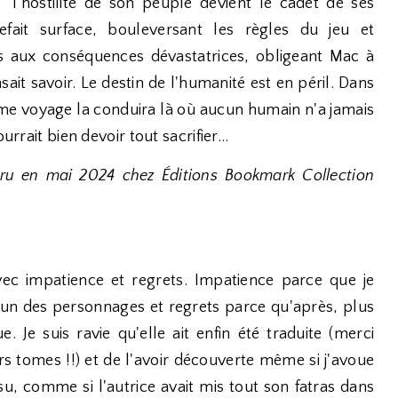
l'hostilité de son peuple devient le cadet de ses
fait surface, bouleversant les règles du jeu et
 aux conséquences dévastatrices, obligeant Mac à
ait savoir. Le destin de l'humanité est en péril. Dans
time voyage la conduira là où aucun humain n'a jamais
rrait bien devoir tout sacrifier...
ru en mai 2024 chez Éditions Bookmark Collection
avec impatience et regrets. Impatience parce que je
hacun des personnages et regrets parce qu'après, plus
. Je suis ravie qu'elle ait enfin été traduite (merci
rs tomes !!) et de l'avoir découverte même si j'avoue
su, comme si l'autrice avait mis tout son fatras dans