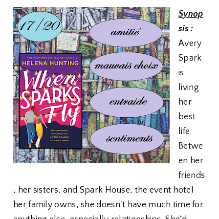
Synop
sis :
Avery
Spark
is
living
her
best
life.
Betwe
en her
friends
, her sisters, and Spark House, the event hotel
her family owns, she doesn't have much time for