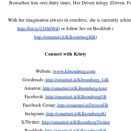
 Bestsellers lists over thirty times. Her Driven trilogy (Driven,
With her imagination always in overdrive, she is currently schem
http://bit.ly/254MWtI
) or follow her on Bookbub (
http://smarturl.it/KBrombergBB
)
Connect with Kristy
Website:
www.kbromberg.com
Goodreads:
http://smarturl.it/Kbromberg_GR
Amazon:
http://smarturl.it/KBrombergAmz
Facebook:
http://smarturl.it/KBrombergFB
Facebook Group:
http://smarturl.it/DrivenFB
Instagram:
http://smarturl.it/KBrombergIG
X/Twitter:
http://smarturl.it/KBrombergTwitter
Bookbub:
http://smarturl.it/KBrombergBB