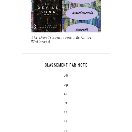
The Devil's Sons, tome 1 de Chloé
Wallerand
CLASSEMENT PAR NOTE
08
09
10
11
12
13
14