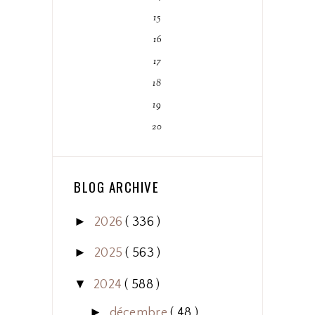
15
16
17
18
19
20
BLOG ARCHIVE
►
2026
( 336 )
►
2025
( 563 )
▼
2024
( 588 )
►
décembre
( 48 )