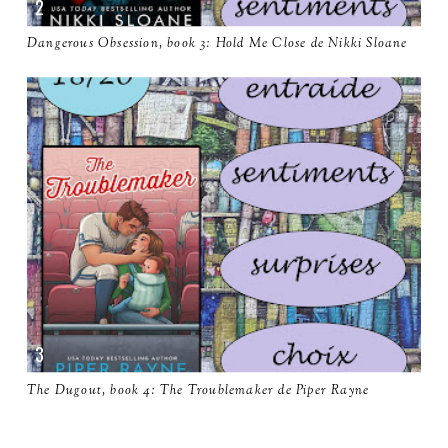
Dangerous Obsession, book 3: Hold Me Close de Nikki Sloane
The Dugout, book 4: The Troublemaker de Piper Rayne