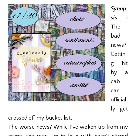
Synop
sis :
The
bad
news?
Gettin
g hit
by a
cab
can
official
ly get
crossed off my bucket list.
The worse news? While I’ve woken up from my