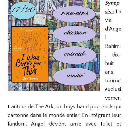
Synop
sis :
La
vie
d’Ange
l
Rahimi
, dix-
huit
ans,
tourne
exclusi
vemen
t autour de The Ark, un boys band pop-rock qui
cartonne dans le monde entier. En intégrant leur
fandom, Angel devient amie avec Juliet et