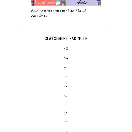
Plus jamais sans moi de Maud
Ankaoua
CLASSEMENT PAR NOTE
08
09
10
11
12
13
14
15
16
17