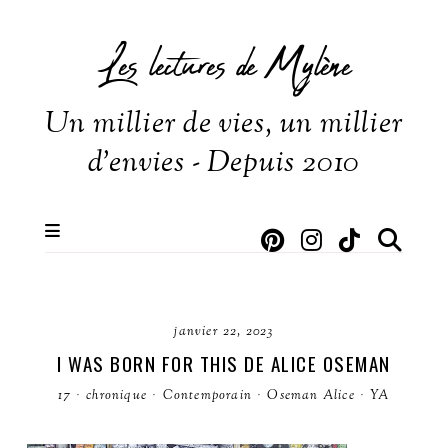
Les lectures de Mylène
Un millier de vies, un millier
d'envies - Depuis 2010
janvier 22, 2023
I WAS BORN FOR THIS DE ALICE OSEMAN
17
·
chronique
·
Contemporain
·
Oseman Alice
·
YA