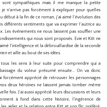
s sont sympathiques mais il me manque la petite
t je n'arrive pas forcément à expliquer pour quelles
du début à la fin de ce roman, j'ai aimé l'évolution des
les différents sentiments que va exprimer l'autrice au
x. Les événements ne nous laissent pas souffler une
bondissements qui nous sont proposés. Evie et Kitt ne
 aimé l'intelligence et la débrouillardise de la seconde
rien et aille au bout de ses idées.
s tous les sens à leur suite pour comprendre qui a
tabassage du voleur présumé ensuite... On va donc
'ai forcément apprécié de retrouver les personnages
 nos deux héroïnes ne laissent jamais tomber même
lle fois. J'ai aussi apprécié leurs discussions et leurs
onnent à fond dans cette histoire, l'ingérence de
es aider et la relation entre Kitt et son flic préféré.