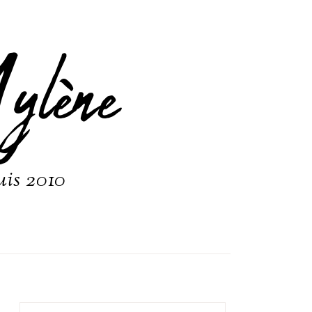
ylène
uis 2010