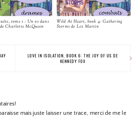
quête, tome 1 : Un os dans
Wild At Heart, book 4: Gathering
 de Charlotte McQueen
Storms de Lex Martin
BAY
LOVE IN ISOLATION, BOOK 6: THE JOY OF US DE
KENNEDY FOX
taires!
araisse mais juste laisser une trace, merci de me le