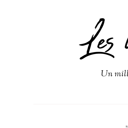
Les 
Un mill
n