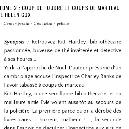
 TOME 2 : COUP DE FOUDRE ET COUPS DE MARTEAU
E HELEN COX
·
Contemporain
·
Cox Helen
·
policier
Synopsis :
Retrouvez Kitt Hartley, bibliothécaire
passionnée, buveuse de thé invétérée et détective
à ses heures...
York, à l'approche de Noël. L'auteur présumé d'un
cambriolage accuse l'inspectrice Charley Banks de
l'avoir tabassé à coups de marteau.
Kitt Hartley, notre sémillante bibliothécaire, et sa
meilleure amie Evie volent aussitôt au secours de
la policière. La première parce qu'on a dérobé des
livres rares – horreur, malheur ! –, la seconde
dans l'espoir de disculper l'inspectrice aux airs de