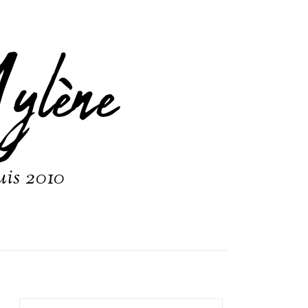
ylène
uis 2010