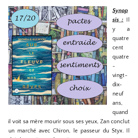
Synop
sis :
Il
y a
quatre
cent
quatre
-
vingt-
dix-
neuf
ans,
quand
il voit sa mère mourir sous ses yeux, Zan conclut
un marché avec Chiron, le passeur du Styx. Il