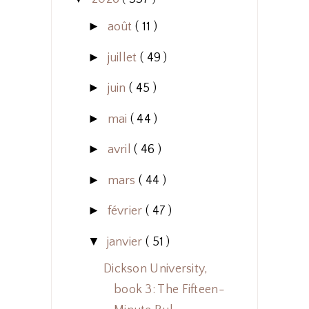
►
août
( 11 )
►
juillet
( 49 )
►
juin
( 45 )
►
mai
( 44 )
►
avril
( 46 )
►
mars
( 44 )
►
février
( 47 )
▼
janvier
( 51 )
Dickson University,
book 3: The Fifteen-