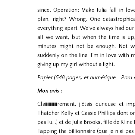
since. Operation: Make Julia fall in lo
plan, right? Wrong. One catastrophic
everything apart. We’ve always had our 
all we want, but when the time is up, 
minutes might not be enough. Not when
suddenly on the line. I’m in love with 
giving up my girl without a fight.
Papier (548 pages) et numérique - Paru 
Mon avis :
Claiiiiiiiiiiiirement, j'étais curieuse et
Thatcher Kelly et Cassie Phillips dont on 
pas lu...) et de Julia Brooks, fille de K
Tapping the billionnaire (que je n'ai pa