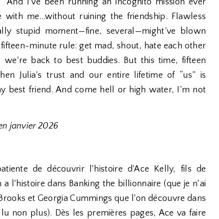
And I’ve been running an incognito mission ever
ve with me...without ruining the friendship. Flawless
ally stupid moment—fine, several—might’ve blown
fifteen-minute rule: get mad, shout, hate each other
we're back to best buddies. But this time, fifteen
 Julia’s trust and our entire lifetime of “us” is
my best friend. And come hell or high water, I’m not
en janvier 2026
 impatiente de découvrir l'histoire d'Ace Kelly, fils de
a l'histoire dans Banking the billionnaire (que je n'ai
line Brooks et Georgia Cummings que l'on découvre dans
s lu non plus). Dès les premières pages, Ace va faire