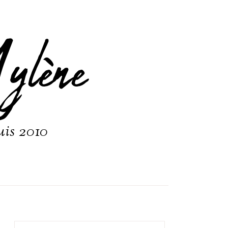
ylène
uis 2010