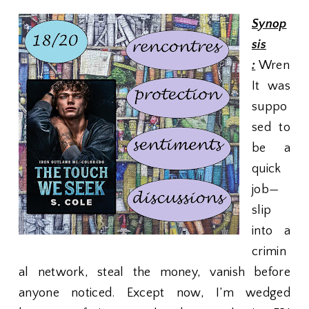
Synop
sis
:
Wren
It was
suppo
sed to
be a
quick
job—
slip
into a
crimin
al network, steal the money, vanish before
anyone noticed. Except now, I’m wedged