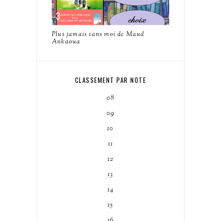
Plus jamais sans moi de Maud
Ankaoua
CLASSEMENT PAR NOTE
08
09
10
11
12
13
14
15
16