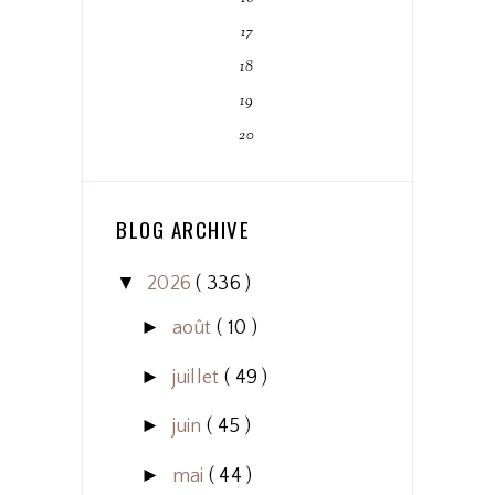
17
18
19
20
BLOG ARCHIVE
▼
2026
( 336 )
►
août
( 10 )
►
juillet
( 49 )
►
juin
( 45 )
►
mai
( 44 )